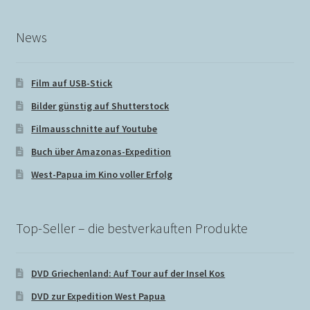
My Account
News
My Profile
Film auf USB-Stick
Reset Password
Bilder günstig auf Shutterstock
Sign Up
Filmausschnitte auf Youtube
Buch über Amazonas-Expedition
Sind zur Zeit unterwegs, Bestellungen wieder ab dem
West-Papua im Kino voller Erfolg
Versandmethoden
Top-Seller – die bestverkauften Produkte
Warenkorb
DVD Griechenland: Auf Tour auf der Insel Kos
Zahlungsmethoden
DVD zur Expedition West Papua