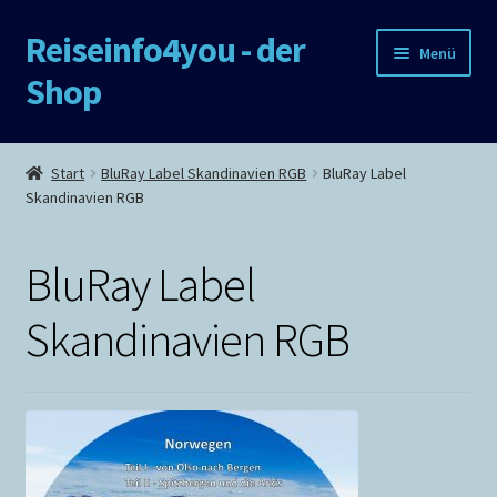
Reiseinfo4you - der
Zur
Zum
Menü
Navigation
Inhalt
Shop
springen
springen
Start
Start
BluRay Label Skandinavien RGB
BluRay Label
Skandinavien RGB
AGB und Widerrufsbelehrung
Cookie Policy
BluRay Label
Cookie Policy
Skandinavien RGB
Cookie-Richtlinie (EU)
Cookie-Richtlinie / Cookie policy
Datenschutz