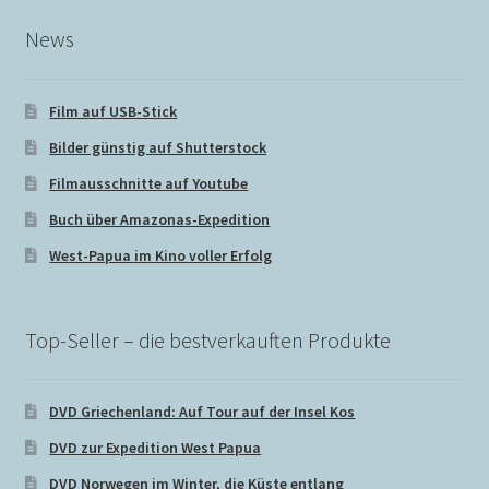
My Account
News
My Profile
Film auf USB-Stick
Reset Password
Bilder günstig auf Shutterstock
Filmausschnitte auf Youtube
Sign Up
Buch über Amazonas-Expedition
West-Papua im Kino voller Erfolg
Sind zur Zeit unterwegs, Bestellungen wieder ab dem
Versandmethoden
Top-Seller – die bestverkauften Produkte
Warenkorb
DVD Griechenland: Auf Tour auf der Insel Kos
Zahlungsmethoden
DVD zur Expedition West Papua
DVD Norwegen im Winter, die Küste entlang