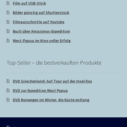
Film auf USB-Stick
My Account
Bilder günstig auf Shutterstock
Filmausschnitte auf Youtube
My Profile
Buch über Amazonas-Expedition
Reset Password
West-Papua im Kino voller Erfolg
Sign Up
Top-Seller – die bestverkauften Produkte
Sind zur Zeit unterwegs, Bestellungen wieder ab dem
DVD Griechenland: Auf Tour auf der Insel Kos
Versandmethoden
DVD zur Expedition West Papua
Warenkorb
DVD Norwegen im Winter, die Küste entlang
Zahlungsmethoden