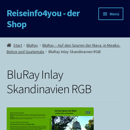
Reiseinfo4you - der
Zur
Zum
Menü
Navigation
Inhalt
Shop
springen
springen
Start
Start
BluRay
BluRay – Auf den Spuren der Maya, in Mexiko,
Belize und Guatemala
BluRay Inlay Skandinavien RGB
AGB und Widerrufsbelehrung
Cookie Policy
BluRay Inlay
Cookie Policy
Skandinavien RGB
Cookie-Richtlinie (EU)
Cookie-Richtlinie / Cookie policy
Datenschutz