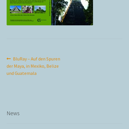
Der Shop wird derzeit überarbeitet
Echtheit von Bewertungen
Haftungsausschluss für Links
Beitragsnavigation
Vorheriger
BluRay – Auf den Spuren
Impressum
Beitrag:
der Maya, in Mexiko, Belize
und Guatemala
Kasse
Log In
Mein Konto
News
Member Directory