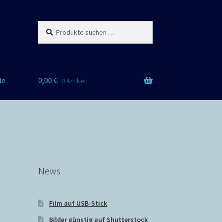
Suchen
Suchen
nach:
de
0,00
€
0 Artikel
News
Film auf USB-Stick
Bilder günstig auf Shutterstock