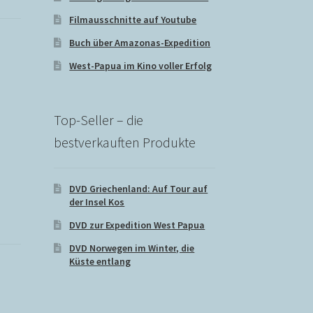
Filmausschnitte auf Youtube
Buch über Amazonas-Expedition
West-Papua im Kino voller Erfolg
Top-Seller – die
bestverkauften Produkte
DVD Griechenland: Auf Tour auf
der Insel Kos
DVD zur Expedition West Papua
DVD Norwegen im Winter, die
Küste entlang